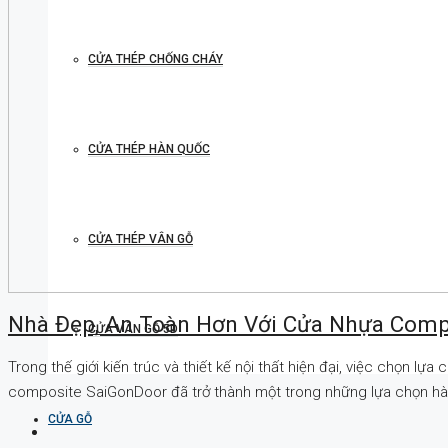
CỬA THÉP CHỐNG CHÁY
CỬA THÉP HÀN QUỐC
CỬA THÉP VÂN GỖ
Nhà Đẹp, An Toàn Hơn Với Cửa Nhựa Comp
CỬA VÂN GỖ 5D
Trong thế giới kiến trúc và thiết kế nội thất hiện đại, việc chọn 
composite SaiGonDoor đã trở thành một trong những lựa chọn hàng 
CỬA GỖ