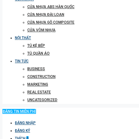
CỬA NHỰA ABS HÀN QUỐC
CỬA NHỰA ĐÀI LOAN
CỬA NHỰA GỖ COMPOSITE
CỬA VÒM NHỰA
NỘI THẤT
TỦ KỆ BẾP
TỦ QUẦN ÁO
TIN TỨC
BUSINESS
CONSTRUCTION
MARKETING
REAL ESTATE
UNCATEGORIZED
ĐĂNG TIN MIỄN PHÍ
ĐĂNG NHẬP
ĐĂNG KÝ
THÍCH
0