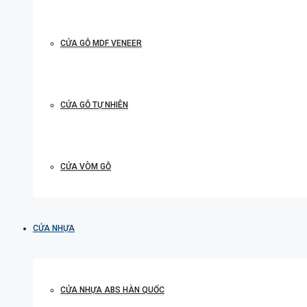
CỬA GỖ MDF VENEER
CỬA GỖ TỰ NHIÊN
CỬA VÒM GỖ
CỬA NHỰA
CỬA NHỰA ABS HÀN QUỐC