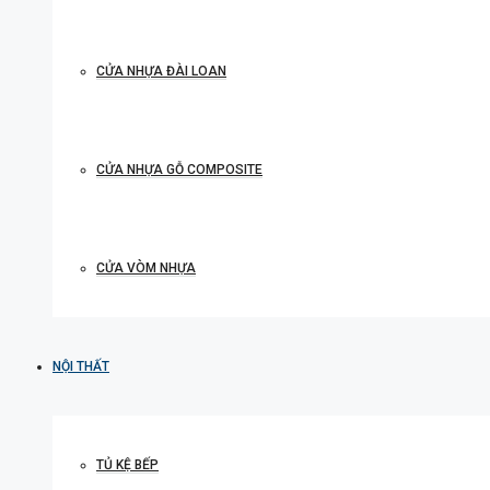
CỬA NHỰA ĐÀI LOAN
CỬA NHỰA GỖ COMPOSITE
CỬA VÒM NHỰA
NỘI THẤT
TỦ KỆ BẾP