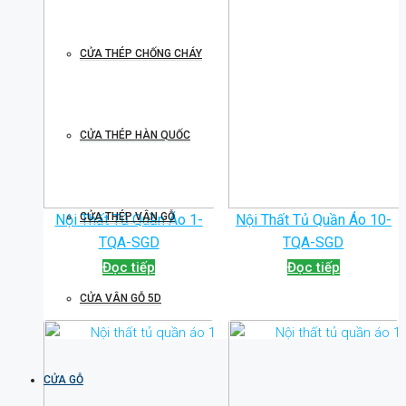
CỬA THÉP CHỐNG CHÁY
CỬA THÉP HÀN QUỐC
CỬA THÉP VÂN GỖ
Nội Thất Tủ Quần Áo 1-
Nội Thất Tủ Quần Áo 10-
TQA-SGD
TQA-SGD
Đọc tiếp
Đọc tiếp
CỬA VÂN GỖ 5D
CỬA GỖ