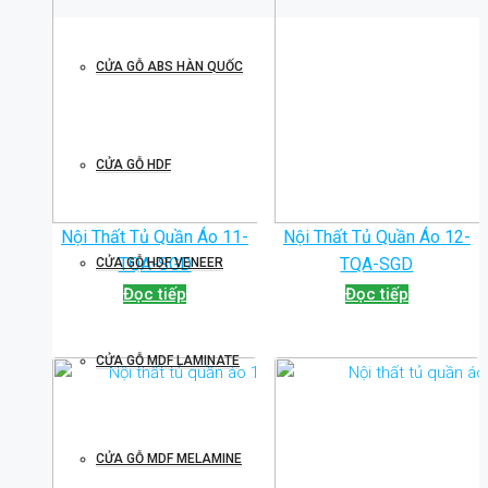
CỬA GỖ ABS HÀN QUỐC
CỬA GỖ HDF
Nội Thất Tủ Quần Áo 11-
Nội Thất Tủ Quần Áo 12-
TQA-SGD
TQA-SGD
CỬA GỖ HDF VENEER
Đọc tiếp
Đọc tiếp
CỬA GỖ MDF LAMINATE
CỬA GỖ MDF MELAMINE