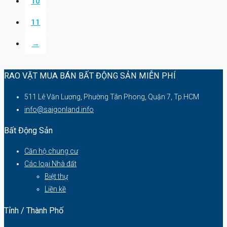
10
11
→
RAO VẶT MUA BÁN BẤT ĐỘNG SẢN MIỄN PHÍ
511 Lê Văn Lương, Phường Tân Phong, Quận 7, Tp.HCM
info@saigonland.info
Bất Động Sản
Căn hộ chung cư
Các loại Nhà đất
Biệt thự
Liền kề
Tỉnh / Thành Phố