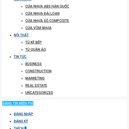
CỬA NHỰA ABS HÀN QUỐC
CỬA NHỰA ĐÀI LOAN
CỬA NHỰA GỖ COMPOSITE
CỬA VÒM NHỰA
NỘI THẤT
TỦ KỆ BẾP
TỦ QUẦN ÁO
TIN TỨC
BUSINESS
CONSTRUCTION
MARKETING
REAL ESTATE
UNCATEGORIZED
ĐĂNG TIN MIỄN PHÍ
ĐĂNG NHẬP
ĐĂNG KÝ
THÍCH
0