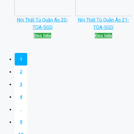
Nội Thất Tủ Quần Áo 20-
Nội Thất Tủ Quần Áo 21-
TQA-SGD
TQA-SGD
Đọc tiếp
Đọc tiếp
1
2
3
4
…
9