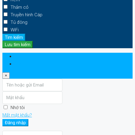
Thảm cỏ
Truyền hình Cáp
Tủ đông
WiFi
Tìm kiếm
Lưu tìm kiếm
Đăng nhập
Đăng ký
×
Nhớ tôi
Mất mật khẩu?
Đăng nhập