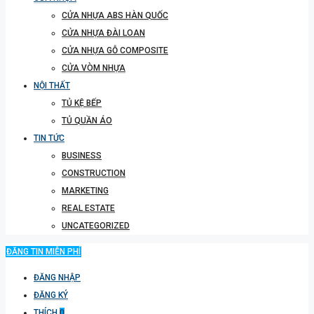
CỬA NHỰA ABS HÀN QUỐC
CỬA NHỰA ĐÀI LOAN
CỬA NHỰA GỖ COMPOSITE
CỬA VÒM NHỰA
NỘI THẤT
TỦ KỆ BẾP
TỦ QUẦN ÁO
TIN TỨC
BUSINESS
CONSTRUCTION
MARKETING
REAL ESTATE
UNCATEGORIZED
ĐĂNG TIN MIỄN PHÍ
ĐĂNG NHẬP
ĐĂNG KÝ
THÍCH
0