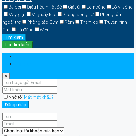
Bể bơi
Điều hòa nhiệt độ
Giặt ủi
Lò nướng
Lò vi sóng
Máy giặt
Máy sấy khô
Phòng sông hơi
Phòng tắm
ngoài trời
Phòng tập Gym
Rèm
Thảm cỏ
Truyền hình
Cáp
Tủ đông
WiFi
Tìm kiếm
Lưu tìm kiếm
Đăng nhập
Đăng ký
×
Nhớ tôi
Mất mật khẩu?
Đăng nhập