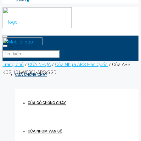
TRANG CHỦ
Trang chủ
/
CỬA NHỰA
/
Cửa Nhựa ABS Hàn Quốc
/ Cửa ABS
KOS 101-W0901-ABS-SGD
CỬA CHỐNG CHÁY
CỬA GỖ CHỐNG CHÁY
CỬA NHÔM VÂN GỖ