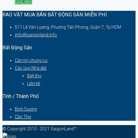
Đọc tiếp
RAO VẶT MUA BÁN BẤT ĐỘNG SẢN MIỄN PHÍ
511 Lê Văn Lương, Phường Tân Phong, Quận 7, Tp.HCM
info@saigonland.info
Bất Động Sản
Căn hộ chung cư
Các loại Nhà đất
Biệt thự
Liền kề
Tỉnh / Thành Phố
Bình Dương
Cần Thơ
© Copyright 2010 - 2021 SaigonLand™