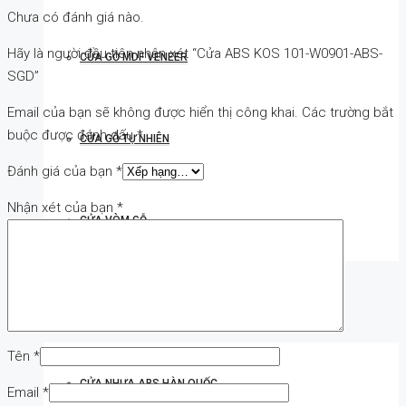
Chưa có đánh giá nào.
Hãy là người đầu tiên nhận xét “Cửa ABS KOS 101-W0901-ABS-
CỬA GỖ MDF VENEER
SGD”
Email của bạn sẽ không được hiển thị công khai.
Các trường bắt
buộc được đánh dấu
*
CỬA GỖ TỰ NHIÊN
Đánh giá của bạn
*
Nhận xét của bạn
*
CỬA VÒM GỖ
CỬA NHỰA
Tên
*
CỬA NHỰA ABS HÀN QUỐC
Email
*