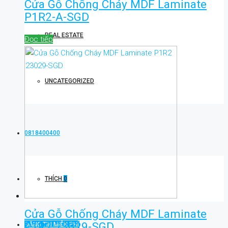
Cửa Gỗ Chống Cháy MDF Laminate
P1R2-A-SGD
REAL ESTATE
Đọc tiếp
UNCATEGORIZED
0818400400
THÍCH
0
Cửa Gỗ Chống Cháy MDF Laminate
P1R2 23029-SGD
ĐĂNG TIN MIỄN PHÍ