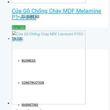
Cửa Gỗ Chống Cháy MDF Melamine
P1-A-SGD
TỦ QUẦN ÁO
Đọc tiếp
TIN TỨC
BUSINESS
CONSTRUCTION
MARKETING