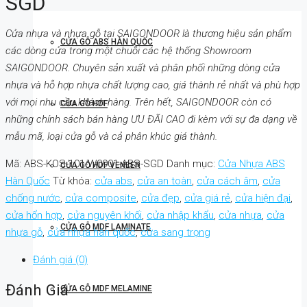
SGD
Cửa nhựa và nhựa gỗ tại SAIGONDOOR là thương hiệu sản phẩm
CỬA GỖ ABS HÀN QUỐC
các dòng cửa trong một chuỗi các hệ thống Showroom
SAIGONDOOR. Chuyên sản xuất và phân phối những dòng cửa
nhựa và hỗ hợp nhựa chất lượng cao, giá thành rẻ nhất và phù hợp
với mọi nhu cầu khách hàng. Trên hết, SAIGONDOOR còn có
CỬA GỖ HDF
những chính sách bán hàng ƯU ĐÃI CAO đi kèm với sự đa dạng về
mẫu mã, loại cửa gỗ và cả phân khúc giá thành.
Mã:
ABS-KOS-101-W0901-ABS-SGD
Danh mục:
Cửa Nhựa ABS
CỬA GỖ HDF VENEER
Hàn Quốc
Từ khóa:
cửa abs
,
cửa an toàn
,
cửa cách âm
,
cửa
chống nước
,
cửa composite
,
cửa đẹp
,
cửa giá rẻ
,
cửa hiện đại
,
cửa hổn hợp
,
cửa nguyên khối
,
cửa nhập khẩu
,
cửa nhựa
,
cửa
CỬA GỖ MDF LAMINATE
nhựa gỗ
,
cửa nhựa hàn quốc
,
cửa sang trọng
Đánh giá (0)
Đánh Giá
CỬA GỖ MDF MELAMINE