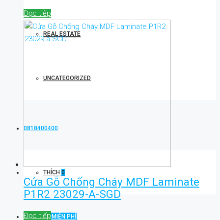
Đọc tiếp
REAL ESTATE
UNCATEGORIZED
0818400400
THÍCH
0
Cửa Gỗ Chống Cháy MDF Laminate
P1R2 23029-A-SGD
Đọc tiếp
ĐĂNG TIN MIỄN PHÍ