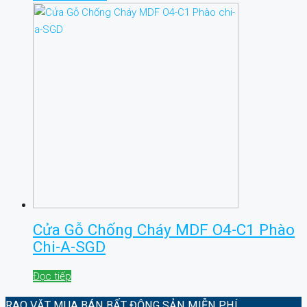
Cửa Gỗ Chống Cháy MDF O4-C1 Phào
Chi-A-SGD
Đọc tiếp
RAO VẶT MUA BÁN BẤT ĐỘNG SẢN MIỄN PHÍ