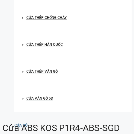
CỬA THÉP CHỐNG CHÁY
CỬA THÉP HÀN QUỐC
CỬA THÉP VÂN GỖ
CỬA VÂN GỖ 5D
Cửa ABS KOS P1R4-ABS-SGD
CỬA GỖ