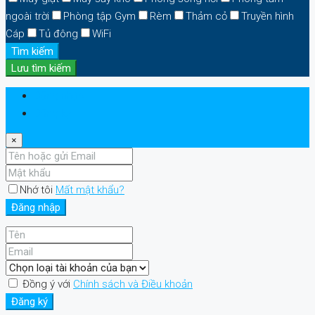
ngoài trời
Phòng tập Gym
Rèm
Thảm cỏ
Truyền hình
Cáp
Tủ đông
WiFi
Tìm kiếm
Lưu tìm kiếm
Đăng nhập
Đăng ký
×
Nhớ tôi
Mất mật khẩu?
Đăng nhập
Đồng ý với
Chính sách và Điều khoản
Đăng ký