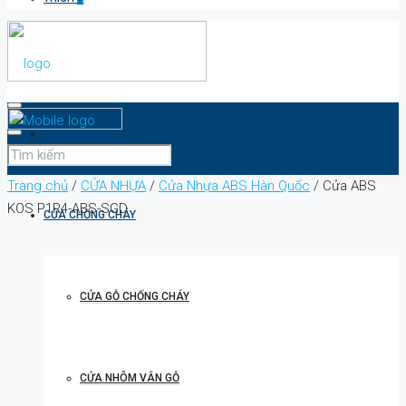
TRANG CHỦ
Trang chủ
/
CỬA NHỰA
/
Cửa Nhựa ABS Hàn Quốc
/ Cửa ABS
KOS P1R4-ABS-SGD
CỬA CHỐNG CHÁY
CỬA GỖ CHỐNG CHÁY
CỬA NHÔM VÂN GỖ