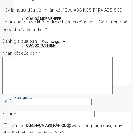
Hãy là người đầu tiên nhận xét “Cửa ABS KOS P1R4-ABS-SGD”
CỬA GỖ MDF VENEER
Email của bạn sẽ không được hiển thị công khai.
Các trường bắt
buộc được đánh dấu
*
Đánh giá của bạn
*
CỬA GỖ TỰ NHIÊN
Nhận xét của bạn
*
CỬA VÒM GỖ
CỬA NHỰA
Tên
*
Email
*
Lưu tên của tôi, email, và trang web trong trình duyệt này
CỬA NHỰA ABS HÀN QUỐC
cho lần bình luận kế tiếp của tôi.