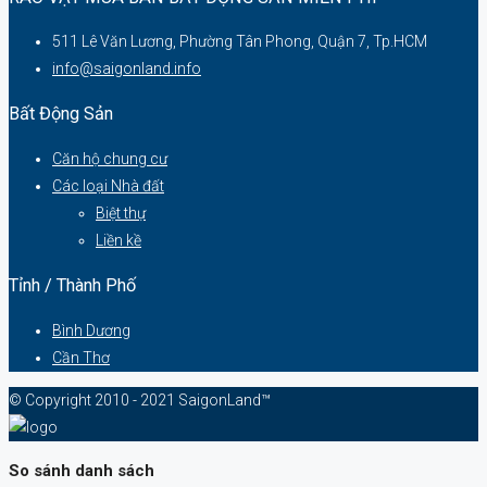
511 Lê Văn Lương, Phường Tân Phong, Quận 7, Tp.HCM
info@saigonland.info
Bất Động Sản
Căn hộ chung cư
Các loại Nhà đất
Biệt thự
Liền kề
Tỉnh / Thành Phố
Bình Dương
Cần Thơ
© Copyright 2010 - 2021 SaigonLand™
So sánh danh sách