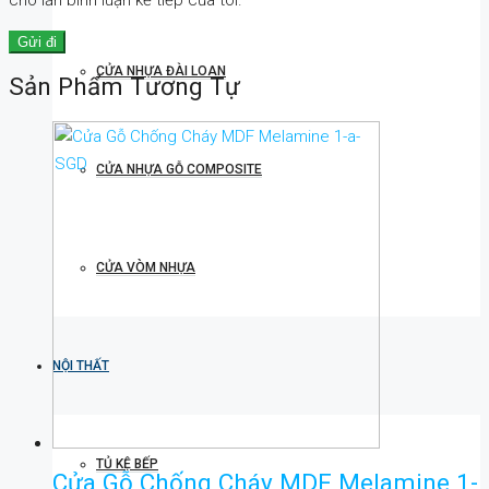
CỬA NHỰA ĐÀI LOAN
Sản Phẩm Tương Tự
CỬA NHỰA GỖ COMPOSITE
CỬA VÒM NHỰA
NỘI THẤT
TỦ KỆ BẾP
Cửa Gỗ Chống Cháy MDF Melamine 1-