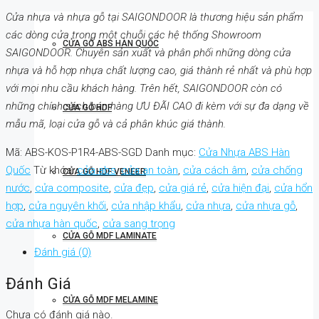
Cửa nhựa và nhựa gỗ tại SAIGONDOOR là thương hiệu sản phẩm
các dòng cửa trong một chuỗi các hệ thống Showroom
CỬA GỖ ABS HÀN QUỐC
SAIGONDOOR. Chuyên sản xuất và phân phối những dòng cửa
nhựa và hỗ hợp nhựa chất lượng cao, giá thành rẻ nhất và phù hợp
với mọi nhu cầu khách hàng. Trên hết, SAIGONDOOR còn có
những chính sách bán hàng ƯU ĐÃI CAO đi kèm với sự đa dạng về
CỬA GỖ HDF
mẫu mã, loại cửa gỗ và cả phân khúc giá thành.
Mã:
ABS-KOS-P1R4-ABS-SGD
Danh mục:
Cửa Nhựa ABS Hàn
Quốc
Từ khóa:
cửa abs
,
cửa an toàn
,
cửa cách âm
,
cửa chống
CỬA GỖ HDF VENEER
nước
,
cửa composite
,
cửa đẹp
,
cửa giá rẻ
,
cửa hiện đại
,
cửa hổn
hợp
,
cửa nguyên khối
,
cửa nhập khẩu
,
cửa nhựa
,
cửa nhựa gỗ
,
cửa nhựa hàn quốc
,
cửa sang trọng
CỬA GỖ MDF LAMINATE
Đánh giá (0)
Đánh Giá
CỬA GỖ MDF MELAMINE
Chưa có đánh giá nào.