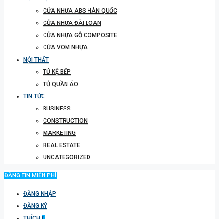
CỬA NHỰA ABS HÀN QUỐC
CỬA NHỰA ĐÀI LOAN
CỬA NHỰA GỖ COMPOSITE
CỬA VÒM NHỰA
NỘI THẤT
TỦ KỆ BẾP
TỦ QUẦN ÁO
TIN TỨC
BUSINESS
CONSTRUCTION
MARKETING
REAL ESTATE
UNCATEGORIZED
ĐĂNG TIN MIỄN PHÍ
ĐĂNG NHẬP
ĐĂNG KÝ
THÍCH
0