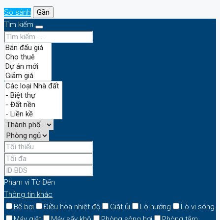
So sánh
Gần
Tìm kiếm
Phạm vi
Từ
Đến
Thông tin khác
Bể bơi
Điều hòa nhiệt độ
Giặt ủi
Lò nướng
Lò vi sóng
Máy giặt
Máy sấy khô
Phòng sông hơi
Phòng tắm