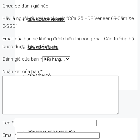
Chưa có đánh giá nào.
Hãy là người đầu tiên nhận xét “Cửa Gỗ HDF Veneer 6B-Căm Xe
CỬA GỖ MDF VENEER
2-SGD”
Email của bạn sẽ không được hiển thị công khai.
Các trường bắt
buộc được đánh dấu
*
CỬA GỖ TỰ NHIÊN
Đánh giá của bạn
*
Nhận xét của bạn
*
CỬA VÒM GỖ
CỬA NHỰA
Tên
*
CỬA NHỰA ABS HÀN QUỐC
Email
*