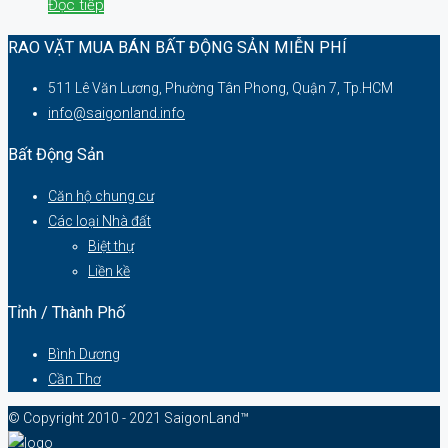
Đọc tiếp
RAO VẶT MUA BÁN BẤT ĐỘNG SẢN MIỄN PHÍ
511 Lê Văn Lương, Phường Tân Phong, Quận 7, Tp.HCM
info@saigonland.info
Bất Động Sản
Căn hộ chung cư
Các loại Nhà đất
Biệt thự
Liền kề
Tỉnh / Thành Phố
Bình Dương
Cần Thơ
© Copyright 2010 - 2021 SaigonLand™