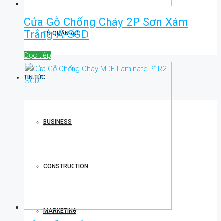
Cửa Gỗ Chống Cháy 2P Sơn Xám
Trắng-A-SGD
TỦ QUẦN ÁO
Đọc tiếp
TIN TỨC
BUSINESS
CONSTRUCTION
MARKETING