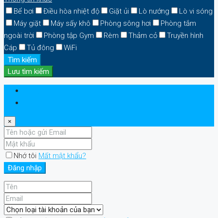
Bể bơi
Điều hòa nhiệt độ
Giặt ủi
Lò nướng
Lò vi sóng
Máy giặt
Máy sấy khô
Phòng sông hơi
Phòng tắm
ngoài trời
Phòng tập Gym
Rèm
Thảm cỏ
Truyền hình
Cáp
Tủ đông
WiFi
Tìm kiếm
Lưu tìm kiếm
Đăng nhập
Đăng ký
×
Nhớ tôi
Mất mật khẩu?
Đăng nhập