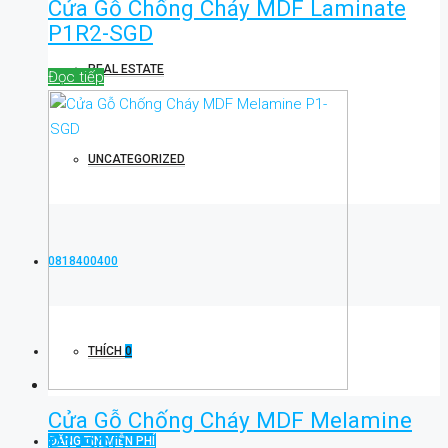
Cửa Gỗ Chống Cháy MDF Laminate
P1R2-SGD
REAL ESTATE
Đọc tiếp
UNCATEGORIZED
0818400400
THÍCH
0
Cửa Gỗ Chống Cháy MDF Melamine
P1-SGD
ĐĂNG TIN MIỄN PHÍ