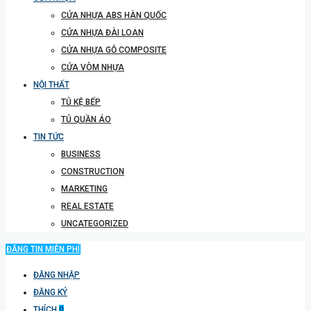
CỬA NHỰA ABS HÀN QUỐC
CỬA NHỰA ĐÀI LOAN
CỬA NHỰA GỖ COMPOSITE
CỬA VÒM NHỰA
NỘI THẤT
TỦ KỆ BẾP
TỦ QUẦN ÁO
TIN TỨC
BUSINESS
CONSTRUCTION
MARKETING
REAL ESTATE
UNCATEGORIZED
ĐĂNG TIN MIỄN PHÍ
ĐĂNG NHẬP
ĐĂNG KÝ
THÍCH
0