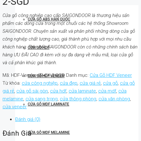
2-SGD
Cửa gỗ công nghiệp cao cấp SAIGONDOOR là thương hiệu sản
CỬA GỖ ABS HÀN QUỐC
phẩm các dòng cửa trong một chuỗi các hệ thống Showroom
SAIGONDOOR. Chuyên sản xuất và phân phối những dòng cửa gỗ
công nghiệp chất lượng cao, giá thành phù hợp với mọi nhu cầu
khách hàng. Trên hết, SAIGONDOOR còn có những chính sách bán
CỬA GỖ HDF
hàng ƯU ĐÃI CAO đi kèm với sự đa dạng về mẫu mã, loại cửa gỗ
và cả phân khúc giá thành.
Mã:
HDF-Veneer-6B-CX-2-SGD
Danh mục:
Cửa Gỗ HDF Veneer
CỬA GỖ HDF VENEER
Từ khóa:
cửa công nghiệp
,
cửa đẹp
,
cửa giá rẻ
,
cửa gỗ
,
cửa gỗ
giá rẻ
,
cửa gỗ sài gòn
,
cửa hdf
,
cửa laminate
,
cửa mdf
,
cửa
melamine
,
cửa sang trọng
,
cửa thông phòng
,
cửa văn phòng
,
CỬA GỖ MDF LAMINATE
cửa veneer
Đánh giá (0)
Đánh Giá
CỬA GỖ MDF MELAMINE