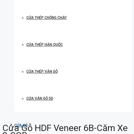
CỬA THÉP CHỐNG CHÁY
CỬA THÉP HÀN QUỐC
CỬA THÉP VÂN GỖ
CỬA VÂN GỖ 5D
Cửa Gỗ HDF Veneer 6B-Căm Xe
CỬA GỖ