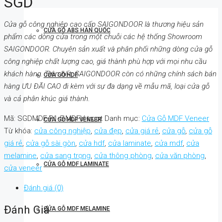
SGD
Cửa gỗ công nghiệp cao cấp SAIGONDOOR là thương hiệu sản
CỬA GỖ ABS HÀN QUỐC
phẩm các dòng cửa trong một chuỗi các hệ thống Showroom
SAIGONDOOR. Chuyên sản xuất và phân phối những dòng cửa gỗ
công nghiệp chất lượng cao, giá thành phù hợp với mọi nhu cầu
khách hàng. Trên hết, SAIGONDOOR còn có những chính sách bán
CỬA GỖ HDF
hàng ƯU ĐÃI CAO đi kèm với sự đa dạng về mẫu mã, loại cửa gỗ
và cả phân khúc giá thành.
Mã:
SGDMDF-P1-5-MDFV-truot
Danh mục:
Cửa Gỗ MDF Veneer
CỬA GỖ HDF VENEER
Từ khóa:
cửa công nghiệp
,
cửa đẹp
,
cửa giá rẻ
,
cửa gỗ
,
cửa gỗ
giá rẻ
,
cửa gỗ sài gòn
,
cửa hdf
,
cửa laminate
,
cửa mdf
,
cửa
melamine
,
cửa sang trọng
,
cửa thông phòng
,
cửa văn phòng
,
CỬA GỖ MDF LAMINATE
cửa veneer
Đánh giá (0)
Đánh Giá
CỬA GỖ MDF MELAMINE