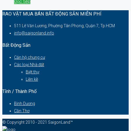
Đọc tiếp
RAO VẶT MUA BÁN BẤT ĐỘNG SẢN MIỄN PHÍ
511 Lê Văn Lương, Phường Tân Phong, Quận 7, Tp.HCM
info@saigonland.info
Bất Động Sản
Căn hộ chung cư
Các loại Nhà đất
Biệt thự
Liền kề
Tỉnh / Thành Phố
Bình Dương
Cần Thơ
© Copyright 2010 - 2021 SaigonLand™