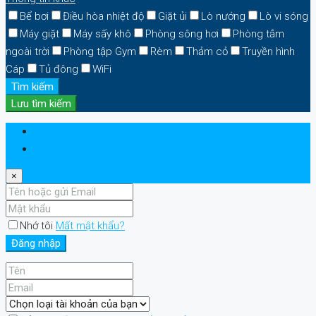
Bể bơi
Điều hòa nhiệt độ
Giặt ủi
Lò nướng
Lò vi sóng
Máy giặt
Máy sấy khô
Phòng sông hơi
Phòng tắm
ngoài trời
Phòng tập Gym
Rèm
Thảm cỏ
Truyền hình
Cáp
Tủ đông
WiFi
Tìm kiếm
Lưu tìm kiếm
Đăng nhập
Đăng ký
×
Nhớ tôi
Mất mật khẩu?
Đăng nhập