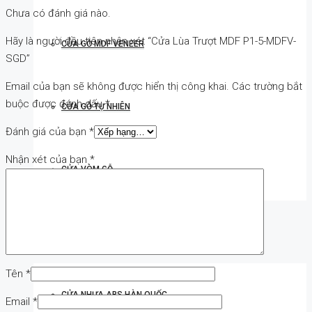
Chưa có đánh giá nào.
Hãy là người đầu tiên nhận xét “Cửa Lùa Trượt MDF P1-5-MDFV-
CỬA GỖ MDF VENEER
SGD”
Email của bạn sẽ không được hiển thị công khai.
Các trường bắt
buộc được đánh dấu
*
CỬA GỖ TỰ NHIÊN
Đánh giá của bạn
*
Nhận xét của bạn
*
CỬA VÒM GỖ
CỬA NHỰA
Tên
*
CỬA NHỰA ABS HÀN QUỐC
Email
*