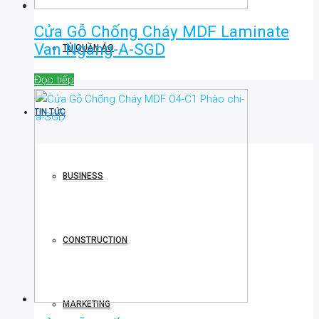
Cửa Gỗ Chống Cháy MDF Laminate
Van Ngang-A-SGD
TỦ QUẦN ÁO
Đọc tiếp
TIN TỨC
BUSINESS
CONSTRUCTION
MARKETING