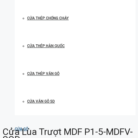
CỬA THÉP CHỐNG CHÁY
CỬA THÉP HÀN QUỐC
CỬA THÉP VÂN GỖ
CỬA VÂN GỖ 5D
Cửa Lùa Trượt MDF P1-5-MDFV-
CỬA GỖ