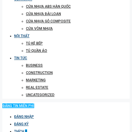
CỬA NHỰA ABS HÀN QUỐC
CỬA NHỰA ĐÀI LOAN
CỬA NHỰA GỖ COMPOSITE
CỬA VÒM NHỰA
NỘI THẤT
TỦ KỆ BẾP
TỦ QUẦN ÁO
TIN TỨC
BUSINESS
CONSTRUCTION
MARKETING
REAL ESTATE
UNCATEGORIZED
ĐĂNG TIN MIỄN PHÍ
ĐĂNG NHẬP
ĐĂNG KÝ
THÍCH
0