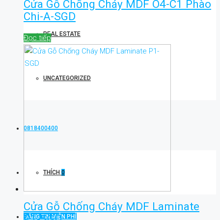
Cửa Gỗ Chống Cháy MDF O4-C1 Phào
Chi-A-SGD
REAL ESTATE
Đọc tiếp
UNCATEGORIZED
0818400400
THÍCH
0
Cửa Gỗ Chống Cháy MDF Laminate
P1-SGD
ĐĂNG TIN MIỄN PHÍ