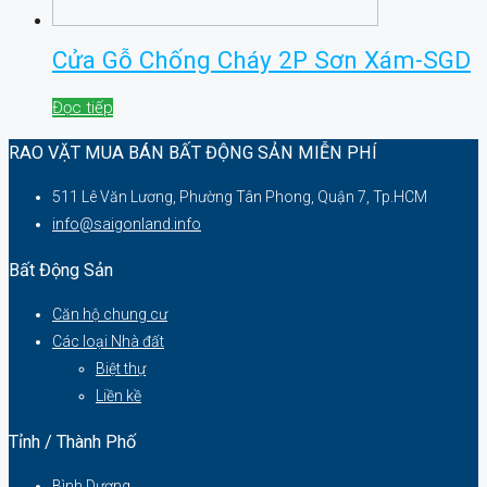
Cửa Gỗ Chống Cháy 2P Sơn Xám-SGD
Đọc tiếp
RAO VẶT MUA BÁN BẤT ĐỘNG SẢN MIỄN PHÍ
511 Lê Văn Lương, Phường Tân Phong, Quận 7, Tp.HCM
info@saigonland.info
Bất Động Sản
Căn hộ chung cư
Các loại Nhà đất
Biệt thự
Liền kề
Tỉnh / Thành Phố
Bình Dương