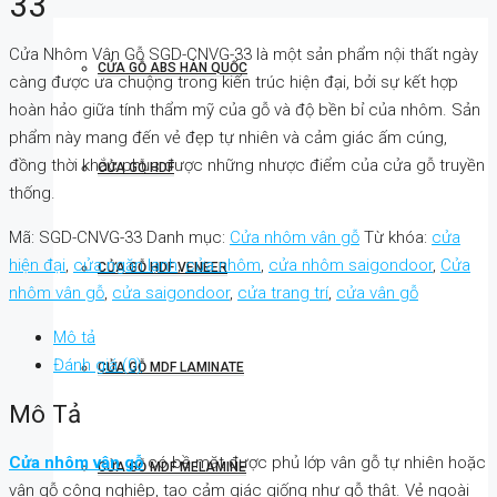
33
Cửa Nhôm Vân Gỗ SGD-CNVG-33 là một sản phẩm nội thất ngày
CỬA GỖ ABS HÀN QUỐC
càng được ưa chuộng trong kiến trúc hiện đại, bởi sự kết hợp
hoàn hảo giữa tính thẩm mỹ của gỗ và độ bền bỉ của nhôm. Sản
phẩm này mang đến vẻ đẹp tự nhiên và cảm giác ấm cúng,
đồng thời khắc phục được những nhược điểm của cửa gỗ truyền
CỬA GỖ HDF
thống.
Mã:
SGD-CNVG-33
Danh mục:
Cửa nhôm vân gỗ
Từ khóa:
cửa
hiện đại
,
cửa ngăn lạnh
,
cửa nhôm
,
cửa nhôm saigondoor
,
Cửa
CỬA GỖ HDF VENEER
nhôm vân gỗ
,
cửa saigondoor
,
cửa trang trí
,
cửa vân gỗ
Mô tả
Đánh giá (0)
CỬA GỖ MDF LAMINATE
Mô Tả
Cửa nhôm vân gỗ
có bề mặt được phủ lớp vân gỗ tự nhiên hoặc
CỬA GỖ MDF MELAMINE
vân gỗ công nghiệp, tạo cảm giác giống như gỗ thật. Vẻ ngoài