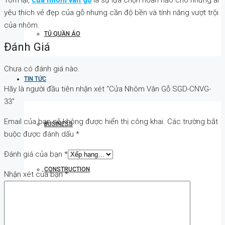
yêu thích vẻ đẹp của gỗ nhưng cần độ bền và tính năng vượt trội
của nhôm.
TỦ QUẦN ÁO
Đánh Giá
Chưa có đánh giá nào.
TIN TỨC
Hãy là người đầu tiên nhận xét “Cửa Nhôm Vân Gỗ SGD-CNVG-
33”
Email của bạn sẽ không được hiển thị công khai.
Các trường bắt
BUSINESS
buộc được đánh dấu
*
Đánh giá của bạn
*
CONSTRUCTION
Nhận xét của bạn
*
MARKETING