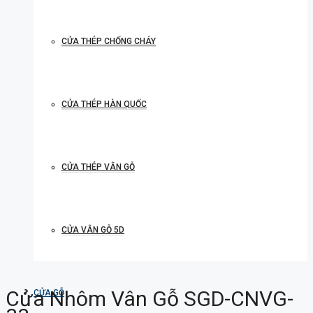
CỬA THÉP CHỐNG CHÁY
CỬA THÉP HÀN QUỐC
CỬA THÉP VÂN GỖ
CỬA VÂN GỖ 5D
Cửa Nhôm Vân Gỗ SGD-CNVG-
CỬA GỖ