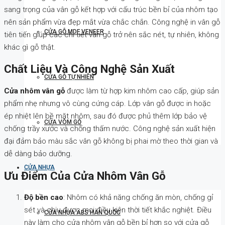
sang trọng của vân gỗ kết hợp với cấu trúc bền bỉ của nhôm tạo
nên sản phẩm vừa đẹp mắt vừa chắc chắn. Công nghệ in vân gỗ
CỬA GỖ MDF VENEER
tiên tiến giúp các chi tiết vân gỗ trở nên sắc nét, tự nhiên, không
khác gì gỗ thật.
Chất Liệu Và Công Nghệ Sản Xuất
CỬA GỖ TỰ NHIÊN
Cửa nhôm vân gỗ
được làm từ hợp kim nhôm cao cấp, giúp sản
phẩm nhẹ nhưng vô cùng cứng cáp. Lớp vân gỗ được in hoặc
ép nhiệt lên bề mặt nhôm, sau đó được phủ thêm lớp bảo vệ
CỬA VÒM GỖ
chống trầy xước và chống thấm nước. Công nghệ sản xuất hiện
đại đảm bảo màu sắc vân gỗ không bị phai mờ theo thời gian và
dễ dàng bảo dưỡng.
CỬA NHỰA
Ưu Điểm Của Cửa Nhôm Vân Gỗ
Độ bền cao
: Nhôm có khả năng chống ăn mòn, chống gỉ
sét và chịu được mọi điều kiện thời tiết khắc nghiệt. Điều
CỬA NHỰA ABS HÀN QUỐC
này làm cho cửa nhôm vân gỗ bền bỉ hơn so với cửa gỗ