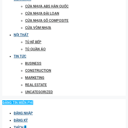
CỬA NHỰA ABS HÀN QUỐC
CỬA NHỰA ĐÀI LOAN
CỬA NHỰA GỖ COMPOSITE
CỬA VÒM NHỰA
NỘI THẤT
TỦ KỆ BẾP
TỦ QUẦN ÁO
TIN TỨC
BUSINESS
CONSTRUCTION
MARKETING
REAL ESTATE
UNCATEGORIZED
ĐĂNG TIN MIỄN PHÍ
ĐĂNG NHẬP
ĐĂNG KÝ
THÍCH
0