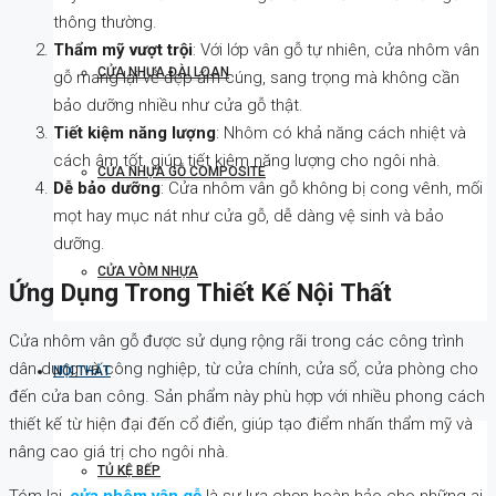
thông thường.
Thẩm mỹ vượt trội
: Với lớp vân gỗ tự nhiên, cửa nhôm vân
CỬA NHỰA ĐÀI LOAN
gỗ mang lại vẻ đẹp ấm cúng, sang trọng mà không cần
bảo dưỡng nhiều như cửa gỗ thật.
Tiết kiệm năng lượng
: Nhôm có khả năng cách nhiệt và
cách âm tốt, giúp tiết kiệm năng lượng cho ngôi nhà.
CỬA NHỰA GỖ COMPOSITE
Dễ bảo dưỡng
: Cửa nhôm vân gỗ không bị cong vênh, mối
mọt hay mục nát như cửa gỗ, dễ dàng vệ sinh và bảo
dưỡng.
CỬA VÒM NHỰA
Ứng Dụng Trong Thiết Kế Nội Thất
Cửa nhôm vân gỗ được sử dụng rộng rãi trong các công trình
dân dụng và công nghiệp, từ cửa chính, cửa sổ, cửa phòng cho
NỘI THẤT
đến cửa ban công. Sản phẩm này phù hợp với nhiều phong cách
thiết kế từ hiện đại đến cổ điển, giúp tạo điểm nhấn thẩm mỹ và
nâng cao giá trị cho ngôi nhà.
TỦ KỆ BẾP
Tóm lại,
cửa nhôm vân gỗ
là sự lựa chọn hoàn hảo cho những ai