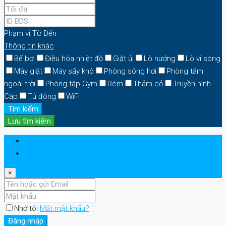
Phạm vi
Từ
Đến
Thông tin khác
Bể bơi
Điều hòa nhiệt độ
Giặt ủi
Lò nướng
Lò vi sóng
Máy giặt
Máy sấy khô
Phòng sông hơi
Phòng tắm
ngoài trời
Phòng tập Gym
Rèm
Thảm cỏ
Truyền hình
Cáp
Tủ đông
WiFi
Tìm kiếm
Lưu tìm kiếm
Đăng nhập
Đăng ký
×
Nhớ tôi
Mất mật khẩu?
Đăng nhập