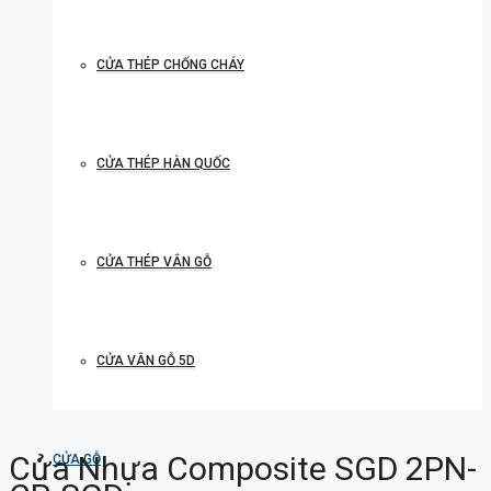
CỬA THÉP CHỐNG CHÁY
CỬA THÉP HÀN QUỐC
CỬA THÉP VÂN GỖ
CỬA VÂN GỖ 5D
Cửa Nhựa Composite SGD 2PN-
CỬA GỖ