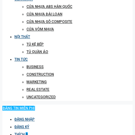
CỬA NHỰA ABS HÀN QUỐC
CỬA NHỰA ĐÀI LOAN
CỬA NHỰA GỖ COMPOSITE
CỬA VÒM NHỰA
NỘI THẤT
TỦ KỆ BẾP
TỦ QUẦN ÁO
TIN TỨC
BUSINESS
CONSTRUCTION
MARKETING
REAL ESTATE
UNCATEGORIZED
ĐĂNG TIN MIỄN PHÍ
ĐĂNG NHẬP
ĐĂNG KÝ
THÍCH
0