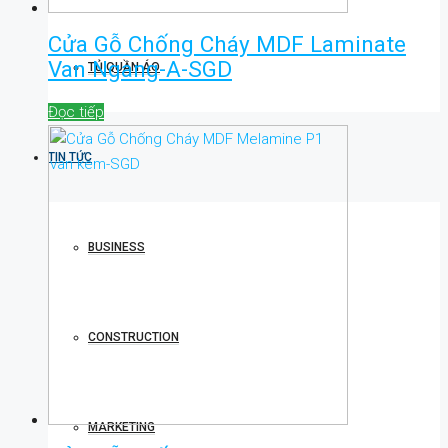
Cửa Gỗ Chống Cháy MDF Laminate
Van Ngang-A-SGD
TỦ QUẦN ÁO
Đọc tiếp
TIN TỨC
BUSINESS
CONSTRUCTION
MARKETING