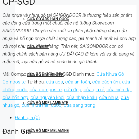
CP-SGD
Cửa nhựa và nhựa gỗ tại SAIGONDOOR là thương hiệu sản phẩm
CỬA GỖ ABS HÀN QUỐC
các dòng cửa trong một chuỗi các hệ thống Showroom
SAIGONDOOR. Chuyên sản xuất và phân phối những dòng cửa
nhựa và hỗ hợp nhựa chất lượng cao, giá thành rẻ nhất và phù hợp
với mọi nhu cầu khách hàng. Trên hết, SAIGONDOOR còn có
CỬA GỖ HDF
những chính sách bán hàng ƯU ĐÃI CAO đi kèm với sự đa dạng về
mẫu mã, loại cửa gỗ và cả phân khúc giá thành.
Mã:
Composite-SGD-2PN-CP-SGD
Danh mục:
Cửa Nhựa Gỗ
CỬA GỖ HDF VENEER
Composite
Từ khóa:
cửa abs
,
cửa an toàn
,
cửa cách âm
,
cửa
chống nước
,
cửa composite
,
cửa đẹp
,
cửa giá rẻ
,
cửa hiện đại
,
cửa hổn hợp
,
cửa nguyên khối
,
cửa nhập khẩu
,
cửa nhựa
,
cửa
CỬA GỖ MDF LAMINATE
nhựa gỗ
,
cửa nhựa hàn quốc
,
cửa sang trọng
Đánh giá (0)
Đánh Giá
CỬA GỖ MDF MELAMINE