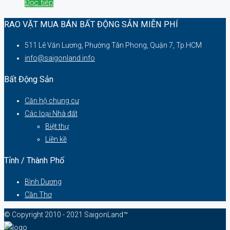
Đọc tiếp
RAO VẶT MUA BÁN BẤT ĐỘNG SẢN MIỄN PHÍ
511 Lê Văn Lương, Phường Tân Phong, Quận 7, Tp.HCM
info@saigonland.info
Bất Động Sản
Căn hộ chung cư
Các loại Nhà đất
Biệt thự
Liền kề
Tỉnh / Thành Phố
Bình Dương
Cần Thơ
© Copyright 2010 - 2021 SaigonLand™