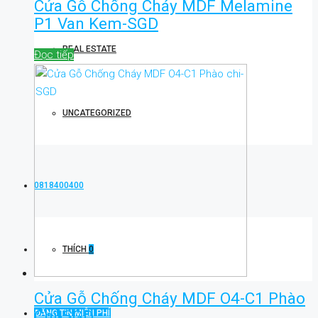
Cửa Gỗ Chống Cháy MDF Melamine
P1 Van Kem-SGD
REAL ESTATE
Đọc tiếp
UNCATEGORIZED
0818400400
THÍCH
0
Cửa Gỗ Chống Cháy MDF O4-C1 Phào
Chi-SGD
ĐĂNG TIN MIỄN PHÍ