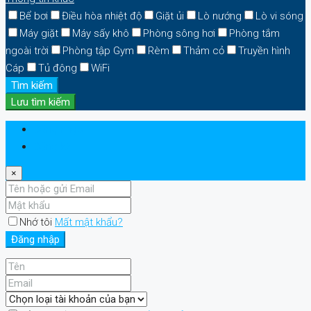
Bể bơi
Điều hòa nhiệt độ
Giặt ủi
Lò nướng
Lò vi sóng
Máy giặt
Máy sấy khô
Phòng sông hơi
Phòng tắm
ngoài trời
Phòng tập Gym
Rèm
Thảm cỏ
Truyền hình
Cáp
Tủ đông
WiFi
Tìm kiếm
Lưu tìm kiếm
Đăng nhập
Đăng ký
×
Nhớ tôi
Mất mật khẩu?
Đăng nhập