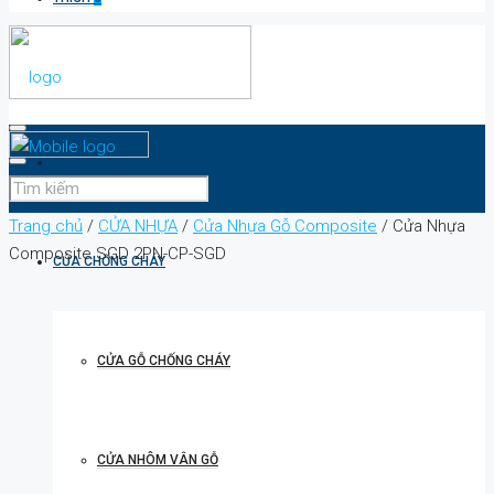
TRANG CHỦ
Trang chủ
/
CỬA NHỰA
/
Cửa Nhựa Gỗ Composite
/ Cửa Nhựa
Composite SGD 2PN-CP-SGD
CỬA CHỐNG CHÁY
CỬA GỖ CHỐNG CHÁY
CỬA NHÔM VÂN GỖ