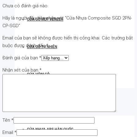
Chưa có đánh giá nào.
Hãy là người đầu tiên nhận xét “Cửa Nhựa Composite SGD 2PN-
CỬA GỖ MDF VENEER
CP-SGD”
Email của bạn sẽ không được hiển thị công khai.
Các trường bắt
buộc được đánh dấu
*
CỬA GỖ TỰ NHIÊN
Đánh giá của bạn
*
Nhận xét của bạn
*
CỬA VÒM GỖ
CỬA NHỰA
Tên
*
CỬA NHỰA ABS HÀN QUỐC
Email
*