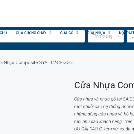
 CHỦ
CỬA CHỐNG CHÁY
CỬA GỖ
CỬA NHỰA
NỘI THẤ
Tình trạng
L
a Nhựa Composite SYA 162-CP-SGD
Cửa Nhựa Com
Cửa nhựa và nhựa gỗ tại SAIG
một chuỗi các hệ thống Show
những dòng cửa nhựa và hỗ hợp
mọi nhu cầu khách hàng. Trên
ƯU ĐÃI CAO đi kèm với sự đa d