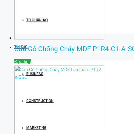
TỦ QUẦN ÁO
Cửa Gỗ Chống Cháy MDF P1R4-C1-A-S
TIN TỨC
Đọc tiếp
BUSINESS
CONSTRUCTION
MARKETING