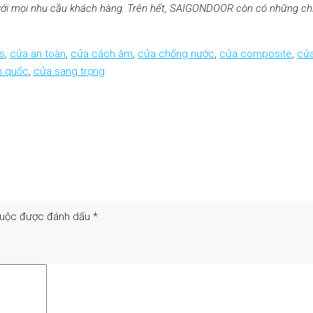
p với mọi nhu cầu khách hàng. Trên hết, SAIGONDOOR còn có những ch
s
,
cửa an toàn
,
cửa cách âm
,
cửa chống nước
,
cửa composite
,
cử
n quốc
,
cửa sang trọng
buộc được đánh dấu
*