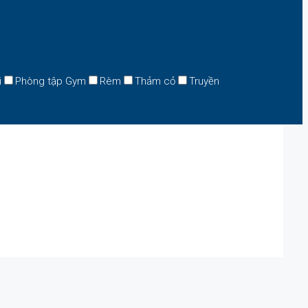
i
Phòng tập Gym
Rèm
Thảm cỏ
Truyền