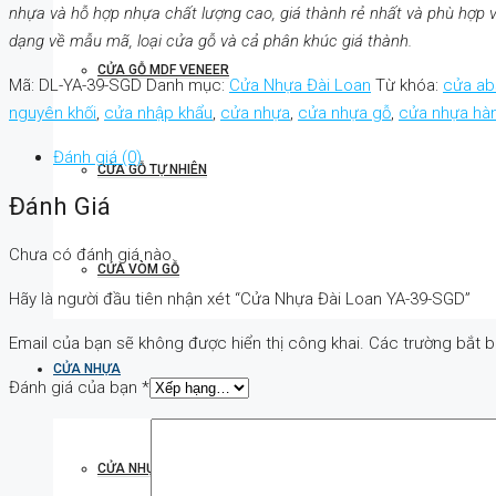
nhựa và hỗ hợp nhựa chất lượng cao, giá thành rẻ nhất và phù hợ
dạng về mẫu mã, loại cửa gỗ và cả phân khúc giá thành.
CỬA GỖ MDF VENEER
Mã:
DL-YA-39-SGD
Danh mục:
Cửa Nhựa Đài Loan
Từ khóa:
cửa ab
nguyên khối
,
cửa nhập khẩu
,
cửa nhựa
,
cửa nhựa gỗ
,
cửa nhựa hà
Đánh giá (0)
CỬA GỖ TỰ NHIÊN
Đánh Giá
Chưa có đánh giá nào.
CỬA VÒM GỖ
Hãy là người đầu tiên nhận xét “Cửa Nhựa Đài Loan YA-39-SGD”
Email của bạn sẽ không được hiển thị công khai.
Các trường bắt 
CỬA NHỰA
Đánh giá của bạn
*
CỬA NHỰA ABS HÀN QUỐC