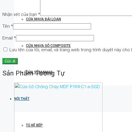
Nhận xét của bạn
*
CỬA NHỰA ĐÀI LOAN
Tên
*
Email
*
CỬA NHỰA GỖ COMPOSITE
Lưu tên của tôi, email, và trang web trong trình duyệt này cho l
Sản Phẩm Tương Tự
CỬA VÒM NHỰA
NỘI THẤT
TỦ KỆ BẾP