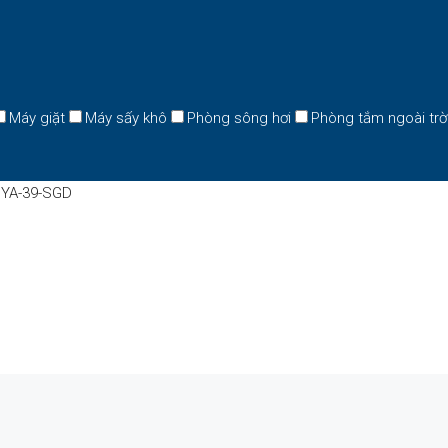
Máy giặt
Máy sấy khô
Phòng sông hơi
Phòng tắm ngoài trờ
 YA-39-SGD