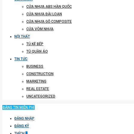
CỬA NHỰA ABS HÀN QUỐC
CỬA NHỰA ĐÀI LOAN
CỬA NHỰA GỖ COMPOSITE
CỬA VÒM NHỰA
NỘI THẤT
TỦ KỆ BẾP
TỦ QUẦN ÁO
TIN TỨC
BUSINESS
CONSTRUCTION
MARKETING
REAL ESTATE
UNCATEGORIZED
ĐĂNG TIN MIỄN PHÍ
ĐĂNG NHẬP
ĐĂNG KÝ
THÍCH
0