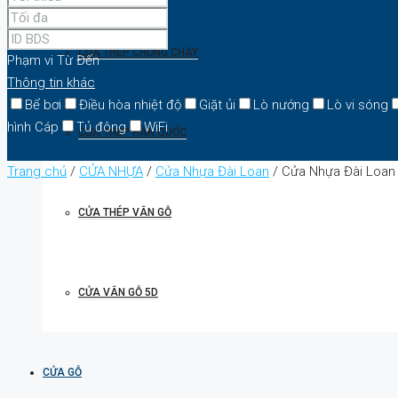
CỬA THÉP CHỐNG CHÁY
Phạm vi
Từ
Đến
Thông tin khác
Bể bơi
Điều hòa nhiệt độ
Giặt ủi
Lò nướng
Lò vi sóng
hình Cáp
Tủ đông
WiFi
CỬA THÉP HÀN QUỐC
Trang chủ
/
CỬA NHỰA
/
Cửa Nhựa Đài Loan
/ Cửa Nhựa Đài Loan
CỬA THÉP VÂN GỖ
CỬA VÂN GỖ 5D
CỬA GỖ