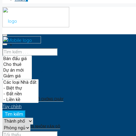
TRANG CHỦ
CỬA CHỐNG CHÁY
CỬA GỖ CHỐNG CHÁY
Tùy chỉnh
Tìm kiếm
CỬA NHÔM VÂN GỖ