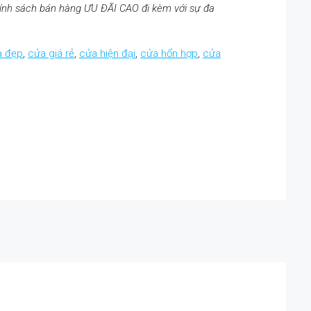
ính sách bán hàng ƯU ĐÃI CAO đi kèm với sự đa
a đẹp
,
cửa giá rẻ
,
cửa hiện đại
,
cửa hổn hợp
,
cửa