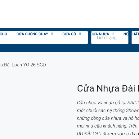
 CHỦ
CỬA CHỐNG CHÁY
CỬA GỖ
CỬA NHỰA
NỘI THẤ
Tình trạng
L
a Đài Loan YO-26-SGD
Cửa Nhựa Đài
Cửa nhựa và nhựa gỗ tại SAIG
một chuỗi các hệ thống Show
những dòng cửa nhựa và hỗ hợp
mọi nhu cầu khách hàng. Trên
ƯU ĐÃI CAO đi kèm với sự đa d