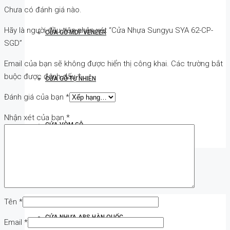
Chưa có đánh giá nào.
Hãy là người đầu tiên nhận xét “Cửa Nhựa Sungyu SYA 62-CP-
CỬA GỖ MDF VENEER
SGD”
Email của bạn sẽ không được hiển thị công khai.
Các trường bắt
buộc được đánh dấu
*
CỬA GỖ TỰ NHIÊN
Đánh giá của bạn
*
Nhận xét của bạn
*
CỬA VÒM GỖ
CỬA NHỰA
Tên
*
CỬA NHỰA ABS HÀN QUỐC
Email
*