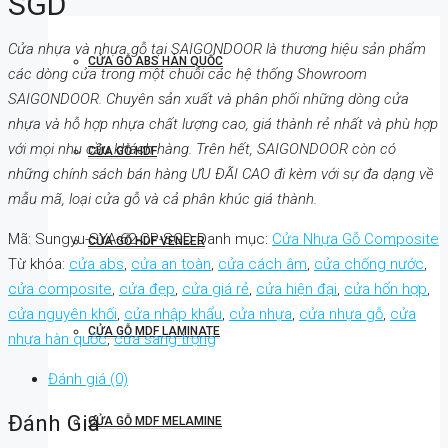
SGD
Cửa nhựa và nhựa gỗ tại SAIGONDOOR là thương hiệu sản phẩm
CỬA GỖ ABS HÀN QUỐC
các dòng cửa trong một chuỗi các hệ thống Showroom
SAIGONDOOR. Chuyên sản xuất và phân phối những dòng cửa
nhựa và hỗ hợp nhựa chất lượng cao, giá thành rẻ nhất và phù hợp
với mọi nhu cầu khách hàng. Trên hết, SAIGONDOOR còn có
CỬA GỖ HDF
những chính sách bán hàng ƯU ĐÃI CAO đi kèm với sự đa dạng về
mẫu mã, loại cửa gỗ và cả phân khúc giá thành.
Mã:
Sungyu-SYA-62-CP-SGD
Danh mục:
Cửa Nhựa Gỗ Composite
CỬA GỖ HDF VENEER
Từ khóa:
cửa abs
,
cửa an toàn
,
cửa cách âm
,
cửa chống nước
,
cửa composite
,
cửa đẹp
,
cửa giá rẻ
,
cửa hiện đại
,
cửa hổn hợp
,
cửa nguyên khối
,
cửa nhập khẩu
,
cửa nhựa
,
cửa nhựa gỗ
,
cửa
CỬA GỖ MDF LAMINATE
nhựa hàn quốc
,
cửa sang trọng
Đánh giá (0)
Đánh Giá
CỬA GỖ MDF MELAMINE