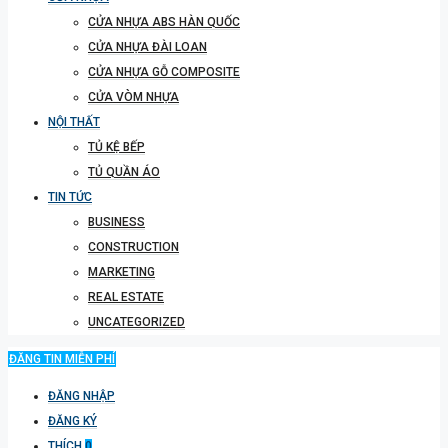
CỬA NHỰA ABS HÀN QUỐC
CỬA NHỰA ĐÀI LOAN
CỬA NHỰA GỖ COMPOSITE
CỬA VÒM NHỰA
NỘI THẤT
TỦ KỆ BẾP
TỦ QUẦN ÁO
TIN TỨC
BUSINESS
CONSTRUCTION
MARKETING
REAL ESTATE
UNCATEGORIZED
ĐĂNG TIN MIỄN PHÍ
ĐĂNG NHẬP
ĐĂNG KÝ
THÍCH
0