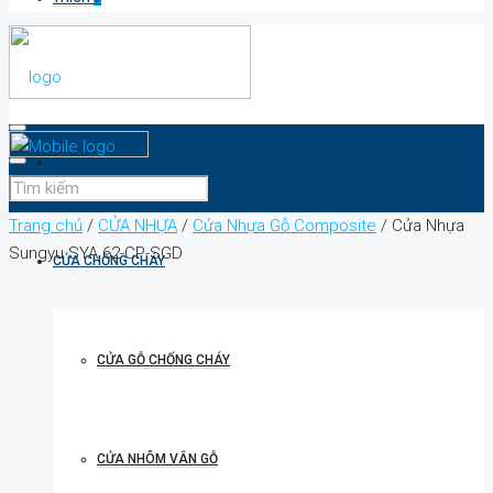
TRANG CHỦ
Trang chủ
/
CỬA NHỰA
/
Cửa Nhựa Gỗ Composite
/ Cửa Nhựa
Sungyu SYA 62-CP-SGD
CỬA CHỐNG CHÁY
CỬA GỖ CHỐNG CHÁY
CỬA NHÔM VÂN GỖ