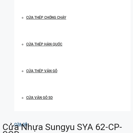
CỬA THÉP CHỐNG CHÁY
CỬA THÉP HÀN QUỐC
CỬA THÉP VÂN GỖ
CỬA VÂN GỖ 5D
Cửa Nhựa Sungyu SYA 62-CP-
CỬA GỖ