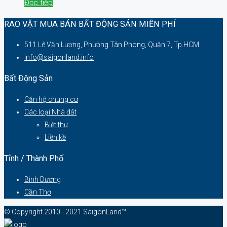
Đọc tiếp
RAO VẶT MUA BÁN BẤT ĐỘNG SẢN MIỄN PHÍ
511 Lê Văn Lương, Phường Tân Phong, Quận 7, Tp.HCM
info@saigonland.info
Bất Động Sản
Căn hộ chung cư
Các loại Nhà đất
Biệt thự
Liền kề
Tỉnh / Thành Phố
Bình Dương
Cần Thơ
© Copyright 2010 - 2021 SaigonLand™