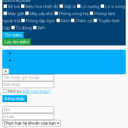
Bể bơi
Điều hòa nhiệt độ
Giặt ủi
Lò nướng
Lò vi sóng
Máy giặt
Máy sấy khô
Phòng sông hơi
Phòng tắm
ngoài trời
Phòng tập Gym
Rèm
Thảm cỏ
Truyền hình
Cáp
Tủ đông
WiFi
Tìm kiếm
Lưu tìm kiếm
Đăng nhập
Đăng ký
×
Nhớ tôi
Mất mật khẩu?
Đăng nhập