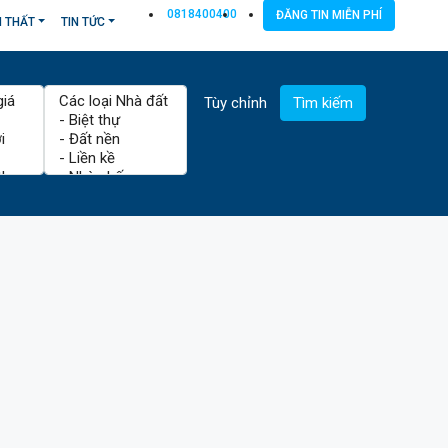
0818400400
ĐĂNG TIN MIỄN PHÍ
I THẤT
TIN TỨC
Tùy chỉnh
Tìm kiếm