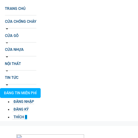
TRANG CHỦ
CỬA CHỐNG CHÁY
CỬA GỖ
CỬA NHỰA
NỘI THẤT
TIN TỨC
ĐĂNG TIN MIỄN PHÍ
ĐĂNG NHẬP
ĐĂNG KÝ
THÍCH
0