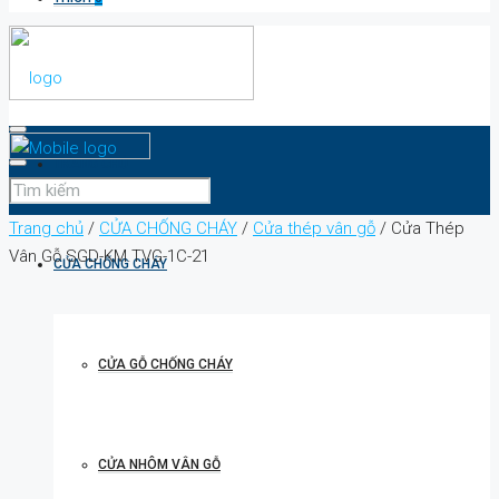
TRANG CHỦ
Trang chủ
/
CỬA CHỐNG CHÁY
/
Cửa thép vân gỗ
/ Cửa Thép
Vân Gỗ SGD-KM.TVG-1C-21
CỬA CHỐNG CHÁY
CỬA GỖ CHỐNG CHÁY
CỬA NHÔM VÂN GỖ