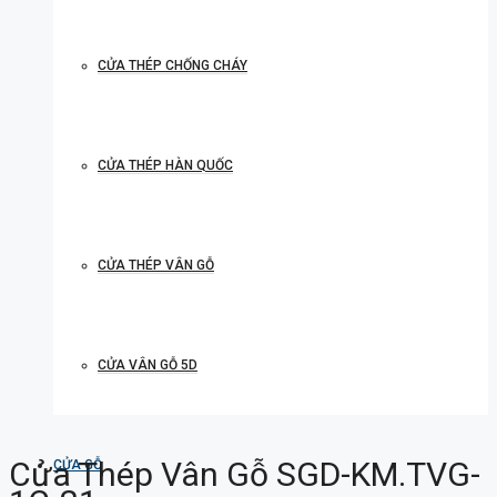
CỬA THÉP CHỐNG CHÁY
CỬA THÉP HÀN QUỐC
CỬA THÉP VÂN GỖ
CỬA VÂN GỖ 5D
Cửa Thép Vân Gỗ SGD-KM.TVG-
CỬA GỖ