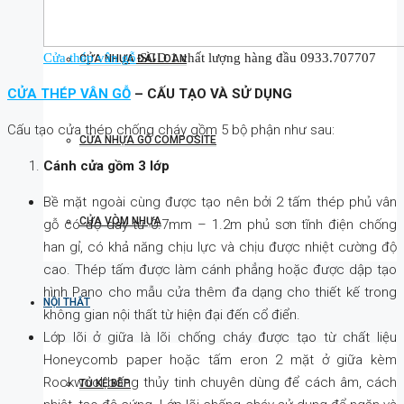
Cửa thép vân gỗ
SGD 1 chất lượng hàng đầu 0933.707707
CỬA NHỰA ĐÀI LOAN
CỬA THÉP VÂN GỖ
– CẤU TẠO VÀ SỬ DỤNG
Cấu tạo cửa thép chống cháy gồm 5 bộ phận như sau:
CỬA NHỰA GỖ COMPOSITE
Cánh cửa
gồm 3 lớp
Bề mặt ngoài cùng được tạo nên bởi 2 tấm thép phủ vân
CỬA VÒM NHỰA
gỗ có độ dày từ 0.7mm – 1.2m phủ sơn tĩnh điện chống
han gỉ, có khả năng chịu lực và chịu được nhiệt cường độ
cao. Thép tấm được làm cánh phẳng hoặc được dập tạo
hình Pano cho mẫu cửa thêm đa dạng cho thiết kế trong
NỘI THẤT
không gian nội thất từ hiện đại đến cổ điển.
Lớp lõi ở giữa là lõi chống cháy được tạo từ chất liệu
Honeycomb paper hoặc tấm eron 2 mặt ở giữa kèm
Rockwool bông thủy tinh chuyên dùng để cách âm, cách
TỦ KỆ BẾP