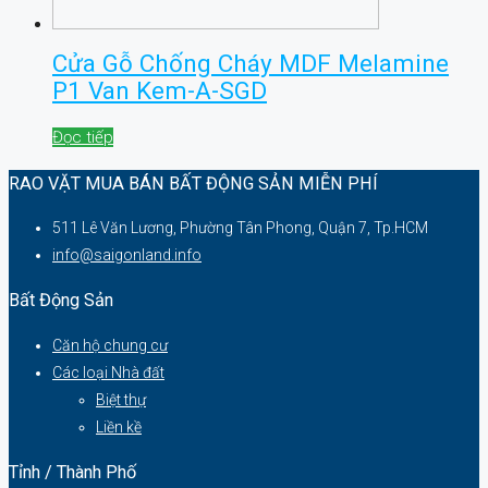
Cửa Gỗ Chống Cháy MDF Melamine
P1 Van Kem-A-SGD
Đọc tiếp
RAO VẶT MUA BÁN BẤT ĐỘNG SẢN MIỄN PHÍ
511 Lê Văn Lương, Phường Tân Phong, Quận 7, Tp.HCM
info@saigonland.info
Bất Động Sản
Căn hộ chung cư
Các loại Nhà đất
Biệt thự
Liền kề
Tỉnh / Thành Phố