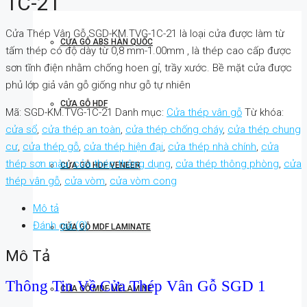
1C-21
Cửa Thép Vân Gỗ SGD-KM.TVG-1C-21 là loại cửa được làm từ
CỬA GỖ ABS HÀN QUỐC
tấm thép có độ dày từ 0,8 mm-1.00mm , là thép cao cấp được
sơn tĩnh điện nhằm chống hoen gỉ, trầy xước. Bề mặt cửa được
phủ lớp giả vân gỗ giống như gỗ tự nhiên
CỬA GỖ HDF
Mã:
SGD-KM.TVG-1C-21
Danh mục:
Cửa thép vân gỗ
Từ khóa:
cửa sổ
,
cửa thép an toàn
,
cửa thép chống cháy
,
cửa thép chung
cư
,
cửa thép gỗ
,
cửa thép hiện đại
,
cửa thép nhà chính
,
cửa
thép sơn màu
,
cửa thép thông dụng
,
cửa thép thông phòng
,
cửa
CỬA GỖ HDF VENEER
thép vân gỗ
,
cửa vòm
,
cửa vòm cong
Mô tả
Đánh giá (0)
CỬA GỖ MDF LAMINATE
Mô Tả
Thông Tin Về Cửa Thép Vân Gỗ SGD 1
CỬA GỖ MDF MELAMINE