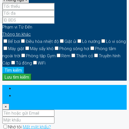
Phạm vi
Từ
Đến
Thông tin khác
Bể bơi
Điều hòa nhiệt độ
Giặt ủi
Lò nướng
Lò vi sóng
Máy giặt
Máy sấy khô
Phòng sông hơi
Phòng tắm
ngoài trời
Phòng tập Gym
Rèm
Thảm cỏ
Truyền hình
Cáp
Tủ đông
WiFi
Tìm kiếm
Lưu tìm kiếm
Đăng nhập
Đăng ký
×
Nhớ tôi
Mất mật khẩu?