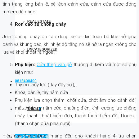
tình trạng lỏng bản lề, xệ lệch cánh cửa, cánh cửa được đóng
mở em dễ dàng.
REAL ESTATE
Ron cao su chống cháy
Joint chống cháy có tác dụng sẽ bít kín toàn bộ khe hở giữa
cánh và khung bao, khi nhiệt độ tăng nó sẽ nở ra ngăn không cho
UNCATEGORIZED
lửa và khói thoát ra ngoài.
Phụ kiện:
Cửa thép vân gỗ
thường đi kèm với một số phụ
kiện như:
0818400400
Tay co thủy lực ( tay đẩy hơi),
Khóa, bản lề, tay nắm cửa
Phụ kiện lựa chọn thêm: chốt cửa, chốt âm cho cánh đôi,
mắt thần, tay nắm cửa, chuông điện, kính cường lực chống
THÍCH
0
cháy, thanh thoát hiểm đơn, thanh thoát hiểm đôi, Doorsill
(thanh chặn cửa phía dưới)
Hiện nay SaigonDoor mang đến cho khách hàng 4 lựa chọn
ĐĂNG TIN MIỄN PHÍ