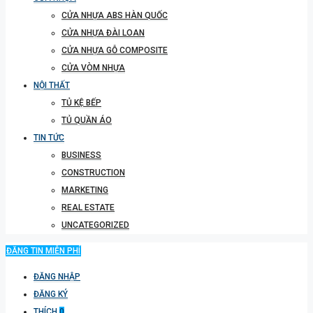
CỬA NHỰA ABS HÀN QUỐC
CỬA NHỰA ĐÀI LOAN
CỬA NHỰA GỖ COMPOSITE
CỬA VÒM NHỰA
NỘI THẤT
TỦ KỆ BẾP
TỦ QUẦN ÁO
TIN TỨC
BUSINESS
CONSTRUCTION
MARKETING
REAL ESTATE
UNCATEGORIZED
ĐĂNG TIN MIỄN PHÍ
ĐĂNG NHẬP
ĐĂNG KÝ
THÍCH
0