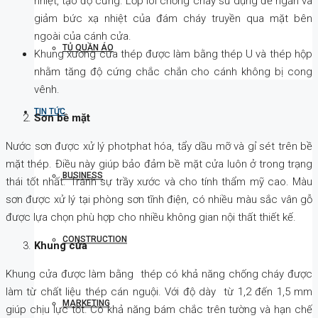
nhiệt, tạo độ cứng. Lớp lõi chống cháy sử dụng để ngăn và
giảm bức xạ nhiệt của đám cháy truyền qua mặt bên
ngoài của cánh cửa.
TỦ QUẦN ÁO
Khung xương cửa thép được làm bằng thép U và thép hộp
nhằm tăng độ cứng chắc chắn cho cánh không bị cong
vênh.
TIN TỨC
Sơn bề mặt
Nước sơn được xử lý photphat hóa, tẩy dầu mỡ và gỉ sét trên bề
mặt thép. Điều này giúp bảo đảm bề mặt cửa luôn ở trong trạng
BUSINESS
thái tốt nhất. Tránh sự trầy xước và cho tính thẩm mỹ cao. Màu
sơn được xử lý tại phòng sơn tĩnh điện, có nhiều màu sắc vân gỗ
được lựa chọn phù hợp cho nhiều không gian nội thất thiết kế.
CONSTRUCTION
Khung cửa
Khung cửa được làm bằng thép có khả năng chống cháy được
làm từ chất liệu thép cán nguội. Với độ dày từ 1,2 đến 1,5 mm
MARKETING
giúp chịu lực tốt. Có khả năng bám chắc trên tường và hạn chế