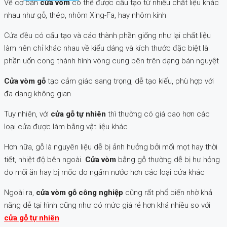
Về cơ bản
cửa vòm
có thể được cấu tạo từ nhiều chất liệu khác
nhau như gỗ, thép, nhôm Xing-Fa, hay nhôm kính
Cửa đều có cấu tạo và các thành phần giống như lại chất liệu
làm nên chỉ khác nhau về kiểu dáng và kích thước đặc biệt là
phần uốn cong thành hình vòng cung bên trên dạng bán nguyệt
Cửa vòm gỗ
tạo cảm giác sang trọng, dễ tạo kiểu, phù hợp với
đa dạng không gian
Tuy nhiên, với
cửa gỗ tự nhiên
thì thường có giá cao hơn các
loại cửa được làm bằng vật liệu khác
Hơn nữa, gỗ là nguyên liệu dễ bị ảnh hưởng bởi mối mọt hay thời
tiết, nhiệt độ bên ngoài.
Cửa vòm
bằng gỗ thường dễ bị hư hỏng
do mối ăn hay bị mốc do ngấm nước hơn các loại cửa khác
Ngoài ra,
cửa vòm gỗ công nghiệp
cũng rất phổ biến nhờ khả
năng dễ tại hình cũng như có mức giá rẻ hơn khá nhiều so với
cửa gỗ tự nhiên