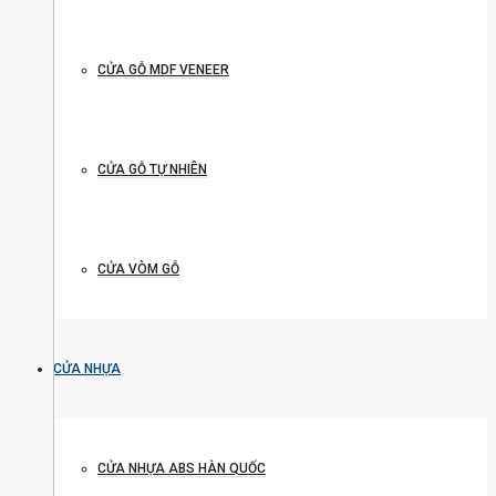
CỬA GỖ MDF VENEER
CỬA GỖ TỰ NHIÊN
CỬA VÒM GỖ
CỬA NHỰA
CỬA NHỰA ABS HÀN QUỐC