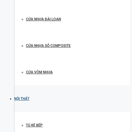
CỬA NHỰA ĐÀI LOAN
CỬA NHỰA GỖ COMPOSITE
CỬA VÒM NHỰA
NỘI THẤT
TỦ KỆ BẾP