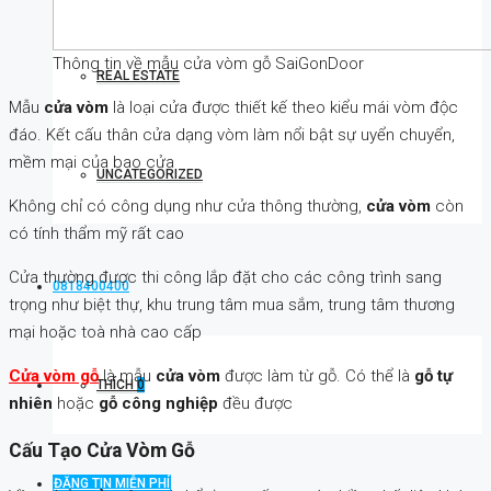
Thông tin về mẫu cửa vòm gỗ SaiGonDoor
REAL ESTATE
Mẫu
cửa vòm
là loại cửa được thiết kế theo kiểu mái vòm độc
đáo. Kết cấu thân cửa dạng vòm làm nổi bật sự uyển chuyển,
mềm mại của bao cửa
UNCATEGORIZED
Không chỉ có công dụng như cửa thông thường,
cửa vòm
còn
có tính thẩm mỹ rất cao
Cửa thường được thi công lắp đặt cho các công trình sang
0818400400
trọng như biệt thự, khu trung tâm mua sắm, trung tâm thương
mại hoặc toà nhà cao cấp
Cửa vòm gỗ
là mẫu
cửa vòm
được làm từ gỗ. Có thể là
gỗ tự
THÍCH
0
nhiên
hoặc
gỗ công nghiệp
đều được
Cấu Tạo Cửa Vòm Gỗ
ĐĂNG TIN MIỄN PHÍ