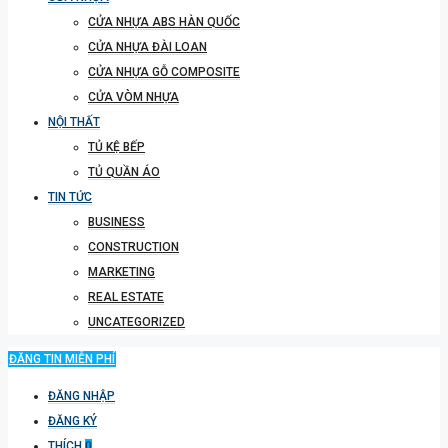
CỬA NHỰA ABS HÀN QUỐC
CỬA NHỰA ĐÀI LOAN
CỬA NHỰA GỖ COMPOSITE
CỬA VÒM NHỰA
NỘI THẤT
TỦ KỆ BẾP
TỦ QUẦN ÁO
TIN TỨC
BUSINESS
CONSTRUCTION
MARKETING
REAL ESTATE
UNCATEGORIZED
ĐĂNG TIN MIỄN PHÍ
ĐĂNG NHẬP
ĐĂNG KÝ
THÍCH
0