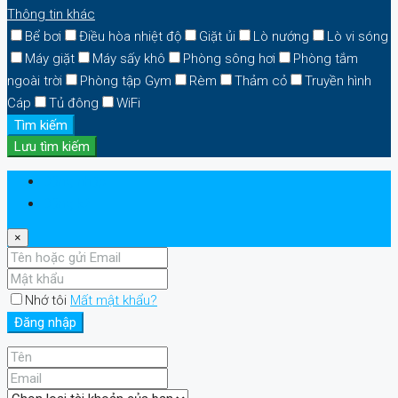
Thông tin khác
Bể bơi
Điều hòa nhiệt độ
Giặt ủi
Lò nướng
Lò vi sóng
Máy giặt
Máy sấy khô
Phòng sông hơi
Phòng tắm
ngoài trời
Phòng tập Gym
Rèm
Thảm cỏ
Truyền hình
Cáp
Tủ đông
WiFi
Tìm kiếm
Lưu tìm kiếm
Đăng nhập
Đăng ký
×
Nhớ tôi
Mất mật khẩu?
Đăng nhập