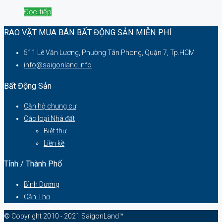
Đọc tiếp
RAO VẶT MUA BÁN BẤT ĐỘNG SẢN MIỄN PHÍ
511 Lê Văn Lương, Phường Tân Phong, Quận 7, Tp.HCM
info@saigonland.info
Bất Động Sản
Căn hộ chung cư
Các loại Nhà đất
Biệt thự
Liền kề
Tỉnh / Thành Phố
Bình Dương
Cần Thơ
© Copyright 2010 - 2021 SaigonLand™