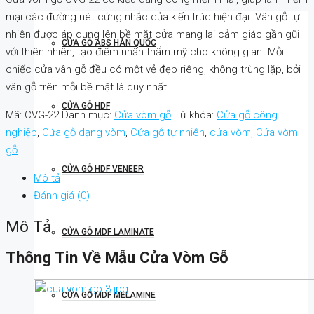
mại các đường nét cứng nhắc của kiến trúc hiện đại. Vân gỗ tự
nhiên được áp dụng lên bề mặt cửa mang lại cảm giác gần gũi
CỬA GỖ ABS HÀN QUỐC
với thiên nhiên, tạo điểm nhấn thẩm mỹ cho không gian. Mỗi
chiếc cửa vân gỗ đều có một vẻ đẹp riêng, không trùng lặp, bởi
vân gỗ trên mỗi bề mặt là duy nhất.
CỬA GỖ HDF
Mã:
CVG-22
Danh mục:
Cửa vòm gỗ
Từ khóa:
Cửa gỗ công
nghiệp
,
Cửa gỗ dạng vòm
,
Cửa gỗ tự nhiên
,
cửa vòm
,
Cửa vòm
gỗ
CỬA GỖ HDF VENEER
Mô tả
Đánh giá (0)
Mô Tả
CỬA GỖ MDF LAMINATE
Thông Tin Về Mẫu Cửa Vòm Gỗ
CỬA GỖ MDF MELAMINE