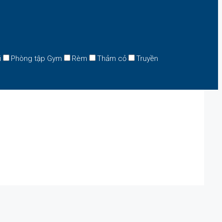
i
Phòng tập Gym
Rèm
Thảm cỏ
Truyền