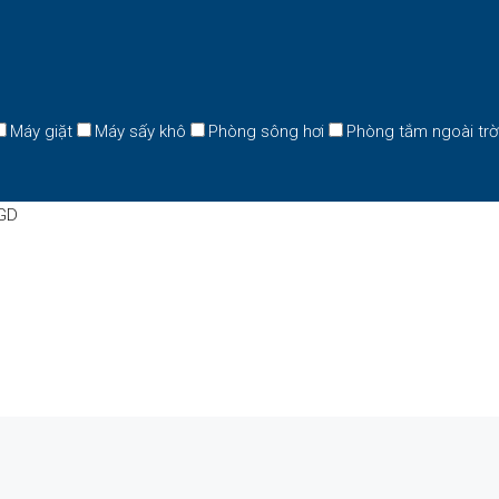
Máy giặt
Máy sấy khô
Phòng sông hơi
Phòng tắm ngoài trờ
GD