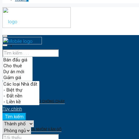
TRANG CHỦ
CỬA CHỐNG CHÁY
CỬA GỖ CHỐNG CHÁY
Tùy chỉnh
Tìm kiếm
CỬA NHÔM VÂN GỖ