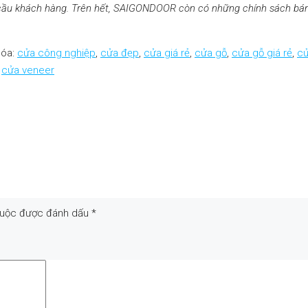
u cầu khách hàng. Trên hết, SAIGONDOOR còn có những chính sách bá
hóa:
cửa công nghiệp
,
cửa đẹp
,
cửa giá rẻ
,
cửa gỗ
,
cửa gỗ giá rẻ
,
cử
,
cửa veneer
buộc được đánh dấu
*