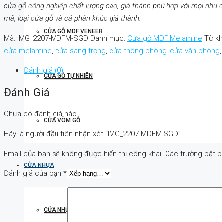
cửa gỗ công nghiệp chất lượng cao, giá thành phù hợp với mọi nh
mã, loại cửa gỗ và cả phân khúc giá thành.
CỬA GỖ MDF VENEER
Mã:
IMG_2207-MDFM-SGD
Danh mục:
Cửa gỗ MDF Melamine
Từ k
cửa melamine
,
cửa sang trọng
,
cửa thông phòng
,
cửa văn phòng
Đánh giá (0)
CỬA GỖ TỰ NHIÊN
Đánh Giá
Chưa có đánh giá nào.
CỬA VÒM GỖ
Hãy là người đầu tiên nhận xét “IMG_2207-MDFM-SGD”
Email của bạn sẽ không được hiển thị công khai.
Các trường bắt 
CỬA NHỰA
Đánh giá của bạn
*
CỬA NHỰA ABS HÀN QUỐC