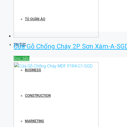
TỦ QUẦN ÁO
Cửa Gỗ Chống Cháy 2P Sơn Xám-A-SG
TIN TỨC
Đọc tiếp
BUSINESS
CONSTRUCTION
MARKETING