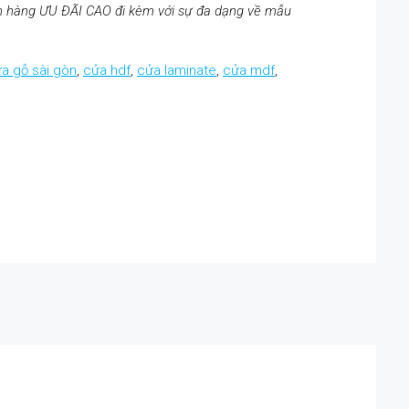
n hàng ƯU ĐÃI CAO đi kèm với sự đa dạng về mẫu
a gỗ sài gòn
,
cửa hdf
,
cửa laminate
,
cửa mdf
,