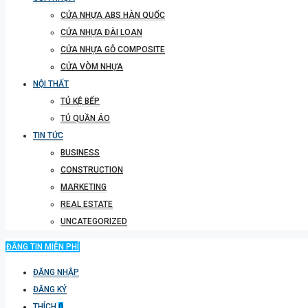
CỬA NHỰA ABS HÀN QUỐC
CỬA NHỰA ĐÀI LOAN
CỬA NHỰA GỖ COMPOSITE
CỬA VÒM NHỰA
NỘI THẤT
TỦ KỆ BẾP
TỦ QUẦN ÁO
TIN TỨC
BUSINESS
CONSTRUCTION
MARKETING
REAL ESTATE
UNCATEGORIZED
ĐĂNG TIN MIỄN PHÍ
ĐĂNG NHẬP
ĐĂNG KÝ
THÍCH
0