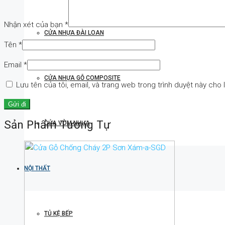
Nhận xét của bạn
*
CỬA NHỰA ĐÀI LOAN
Tên
*
Email
*
CỬA NHỰA GỖ COMPOSITE
Lưu tên của tôi, email, và trang web trong trình duyệt này cho l
Sản Phẩm Tương Tự
CỬA VÒM NHỰA
NỘI THẤT
TỦ KỆ BẾP