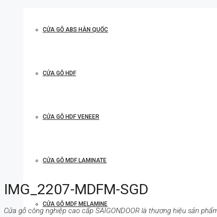
CỬA GỖ ABS HÀN QUỐC
CỬA GỖ HDF
CỬA GỖ HDF VENEER
CỬA GỖ MDF LAMINATE
IMG_2207-MDFM-SGD
CỬA GỖ MDF MELAMINE
Cửa gỗ công nghiệp cao cấp SAIGONDOOR là thương hiệu sản phẩ