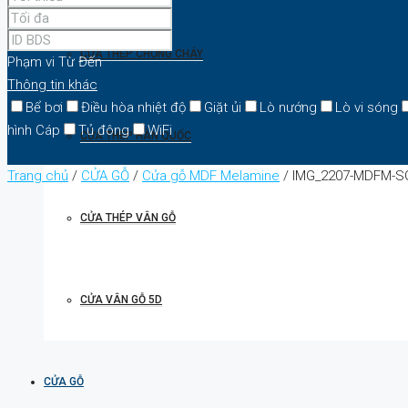
CỬA THÉP CHỐNG CHÁY
Phạm vi
Từ
Đến
Thông tin khác
Bể bơi
Điều hòa nhiệt độ
Giặt ủi
Lò nướng
Lò vi sóng
hình Cáp
Tủ đông
WiFi
CỬA THÉP HÀN QUỐC
Trang chủ
/
CỬA GỖ
/
Cửa gỗ MDF Melamine
/ IMG_2207-MDFM-S
CỬA THÉP VÂN GỖ
CỬA VÂN GỖ 5D
CỬA GỖ